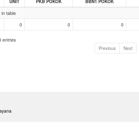
UNIT
PKB POKOK
BBN1 POKOK
 in table
0
0
0
0 entries
Previous
Next
rayana