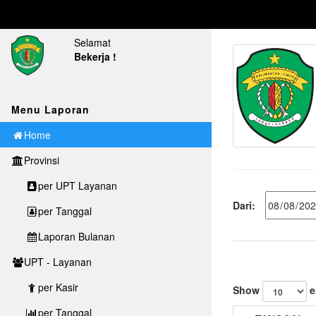
Selamat
Bekerja !
Menu Laporan
Home
Provinsi
per UPT Layanan
Dari:
per Tanggal
Laporan Bulanan
UPT - Layanan
per Kasir
Show
e
per Tanggal