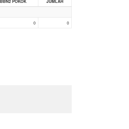
BBN2 POKOK
JUMLAH
0
0